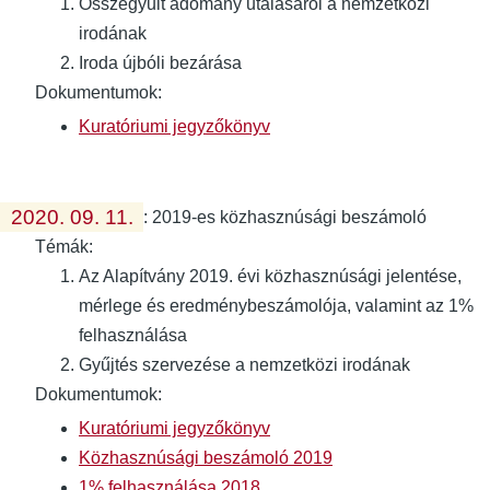
Összegyűlt adomány utalásáról a nemzetközi
irodának
Iroda újbóli bezárása
Dokumentumok:
Kuratóriumi jegyzőkönyv
2020. 09. 11.
:
2019-es közhasznúsági beszámoló
Témák:
Az Alapítvány 2019. évi közhasznúsági jelentése,
mérlege és eredménybeszámolója, valamint az 1%
felhasználása
Gyűjtés szervezése a nemzetközi irodának
Dokumentumok:
Kuratóriumi jegyzőkönyv
Közhasznúsági beszámoló 2019
1% felhasználása 2018