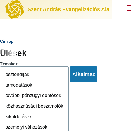
Ugrás a tartalomra
Szent András Evangelizációs Alapítvány
Men
Morzsa
Címlap
Ülések
Témakör