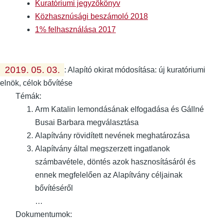
Kuratóriumi jegyzőkönyv
Közhasznúsági beszámoló 2018
1% felhasználása 2017
2019. 05. 03.
:
Alapító okirat módosítása: új kuratóriumi
elnök, célok bővítése
Témák:
Arm Katalin lemondásának elfogadása és Gállné
Busai Barbara megválasztása
Alapítvány rövidített nevének meghatározása
Alapítvány által megszerzett ingatlanok
számbavétele, döntés azok hasznosításáról és
ennek megfelelően az Alapítvány céljainak
bővítéséről
…
Dokumentumok: