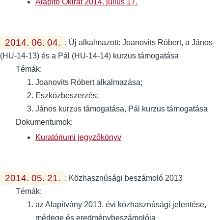
Alapító Okirat 2014. július 17.
2014. 06. 04.
:
Új alkalmazott: Joanovits Róbert, a János
(HU-14-13) és a Pál (HU-14-14) kurzus támogatása
Témák:
Joanovits Róbert alkalmazása;
Eszközbeszerzés;
János kurzus támogatása, Pál kurzus támogatása
Dokumentumok:
Kuratóriumi jegyzőkönyv
2014. 05. 21.
:
Közhasznúsági beszámoló 2013
Témák:
az Alapítvány 2013. évi közhasznúsági jelentése,
mérlege és eredménybeszámolója